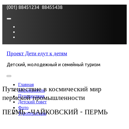
(001) 88451234
88455438
Проект Дети едут к детям
Детский, молодежный и семейный туризм
Главная
Путешествие в космический мир
Мероприятия
пермской промышленности
Путешествия
Детский совет
Фото
ПЕРМЬ –ЧАЙКОВСКИЙ - ПЕРМЬ
Туроператоры