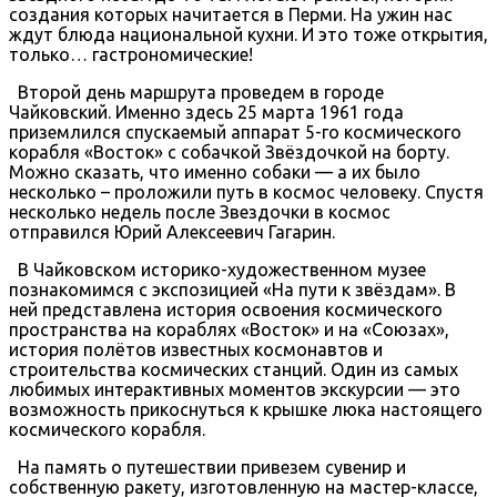
создания которых начитается в Перми. На ужин нас
ждут блюда национальной кухни. И это тоже открытия,
только… гастрономические!
Второй день маршрута проведем в городе
Чайковский. Именно здесь 25 марта 1961 года
приземлился спускаемый аппарат 5-го космического
корабля «Восток» с собачкой Звёздочкой на борту.
Можно сказать, что именно собаки — а их было
несколько – проложили путь в космос человеку. Спустя
несколько недель после Звездочки в космос
отправился Юрий Алексеевич Гагарин.
В Чайковском историко-художественном музее
познакомимся с экспозицией «На пути к звёздам». В
ней представлена история освоения космического
пространства на кораблях «Восток» и на «Союзах»,
история полётов известных космонавтов и
строительства космических станций. Один из самых
любимых интерактивных моментов экскурсии — это
возможность прикоснуться к крышке люка настоящего
космического корабля.
На память о путешествии привезем сувенир и
собственную ракету, изготовленную на мастер-классе,