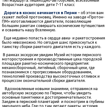
Тип маршрута: пешеходно-автобусный, всесезонный
Возрастная аудитория: дети 7-11 класс
Дорога в космос начинается в Перми
– об этом вам
скажет любой протоновец. Именно на заводе «Протон-
ПМ» изготавливаются двигатели, позволяющие
большим ракетам совершать космические путешествия
и осваивать нашу Вселенную.
Еще недавно попасть в сердце авиа- и ракетостроения
было невозможно. Но сегодня шанс прикоснуться к
таинству сборки ракетного двигателя есть у каждого.
В рамках экскурсии увидим Музей истории пермского
моторостроения и производственные цеха городской
площадки ракетно-космического предприятия:
механосборочный, литейный, сборочный цехи, где
познакомимся с прогрессивным оборудованием,
технологией производства высокоточных отливок и
процессом окончательной сборки двигателя.
Вдохновленные новыми знаниями, отправимся на
автобусную экскурсию по Перми, чтобы увидеть
основные памятники и достопримечательности.
Заедем в пермский планетарий и посмотрим в глубины
звездного неба. Где-то там летают ракеты, история